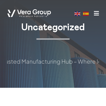
Skip
to
content
Uncategorized
rusted Manufacturing Hub – Where Idea