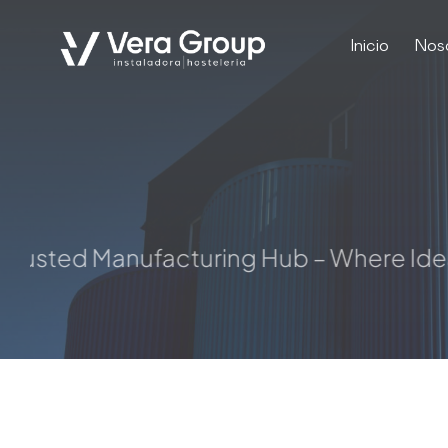
Skip
to
Inicio
Nos
content
sted Manufacturing Hub – Where Ideas T